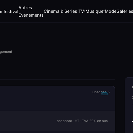
Autres
Cinema & Series TV
Musique
Mode
Galerie
m festival
▾
▾
Evenements
rgement
Changer →
par photo · HT · TVA 20% en sus