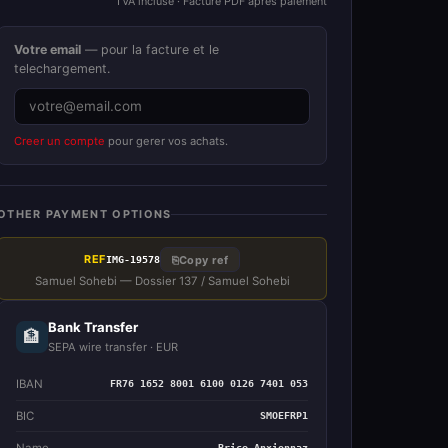
TVA incluse · Facture PDF apres paiement
Votre email
— pour la facture et le
telechargement.
Creer un compte
pour gerer vos achats.
OTHER PAYMENT OPTIONS
REF
⎘
Copy ref
IMG-19578
Samuel Sohebi — Dossier 137 / Samuel Sohebi
Bank Transfer
🏦
SEPA wire transfer · EUR
IBAN
FR76 1652 8001 6100 0126 7401 053
BIC
SMOEFRP1
Name
Brice Anxionnaz