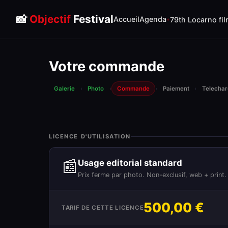
📸
Objectif
Festival
Accueil
Agenda
79th Locarno fil
Votre commande
Galerie
›
Photo
›
Commande
›
Paiement
›
Telecha
LICENCE D'UTILISATION
📰
Usage editorial standard
Prix ferme par photo. Non-exclusif, web + print.
500,00 €
TARIF DE CETTE LICENCE