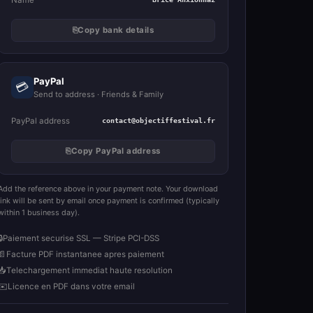
⎘
Copy bank details
PayPal
💳
Send to address · Friends & Family
PayPal address
contact@objectiffestival.fr
⎘
Copy PayPal address
Add the reference above in your payment note. Your download
link will be sent by email once payment is confirmed (typically
within 1 business day).
🔒
Paiement securise SSL — Stripe PCI-DSS
📄
Facture PDF instantanee apres paiement
📥
Telechargement immediat haute resolution
✉️
Licence en PDF dans votre email