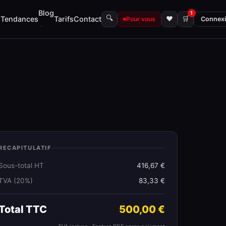
Blog
1
🔍
s
Tendances
Tarifs
Contact
♥
🛒
Pour vous
Connex
RECAPITULATIF
Sous-total HT
416,67 €
TVA (20%)
83,33 €
Total TTC
500,00 €