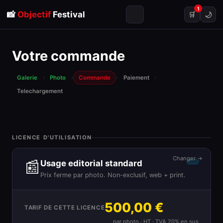
1
📸
Objectif
Festival
🌙
🛒
Votre commande
Galerie
›
Photo
›
Commande
›
Paiement
›
Telechargement
LICENCE D'UTILISATION
Changer →
📰
Usage editorial standard
Prix ferme par photo. Non-exclusif, web + print.
500,00 €
TARIF DE CETTE LICENCE
par photo · HT · TVA 20% en sus