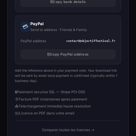
⎘
Copy bank details
PayPal
💳
Send to address · Friends & Family
PayPal address
contact@objectiffestival.fr
⎘
Copy PayPal address
Add the reference above in your payment note. Your download link
will be sent by email once payment is confirmed (typically within 1
business day).
🔒
Paiement securise SSL — Stripe PCI-DSS
📄
Facture PDF instantanee apres paiement
📥
Telechargement immediat haute resolution
✉️
Licence en PDF dans votre email
Comparer toutes les licences →