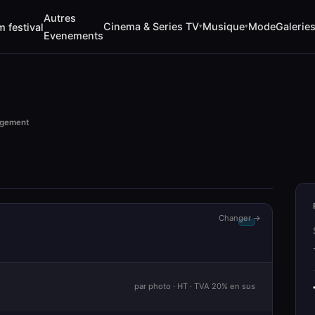
Autres
Cinema & Series TV
Musique
Mode
Galerie
m festival
▾
▾
Evenements
rgement
Changer →
par photo · HT · TVA 20% en sus