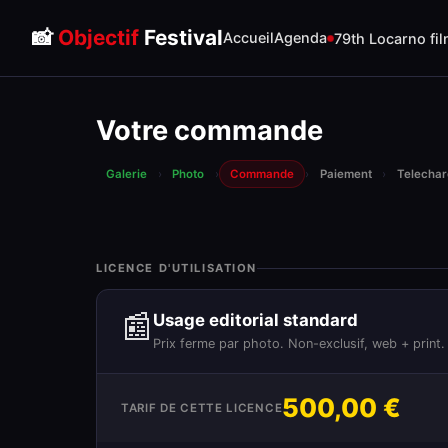
📸
Objectif
Festival
Accueil
Agenda
79th Locarno fil
Votre commande
Galerie
›
Photo
›
Commande
›
Paiement
›
Telecha
LICENCE D'UTILISATION
📰
Usage editorial standard
Prix ferme par photo. Non-exclusif, web + print.
500,00 €
TARIF DE CETTE LICENCE