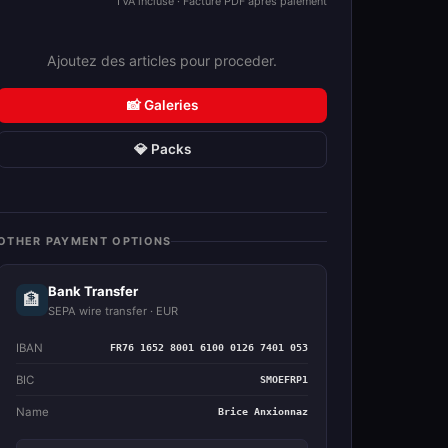
TVA incluse · Facture PDF apres paiement
Ajoutez des articles pour proceder.
📸 Galeries
💎 Packs
OTHER PAYMENT OPTIONS
Bank Transfer
🏦
SEPA wire transfer · EUR
IBAN
FR76 1652 8001 6100 0126 7401 053
BIC
SMOEFRP1
Name
Brice Anxionnaz