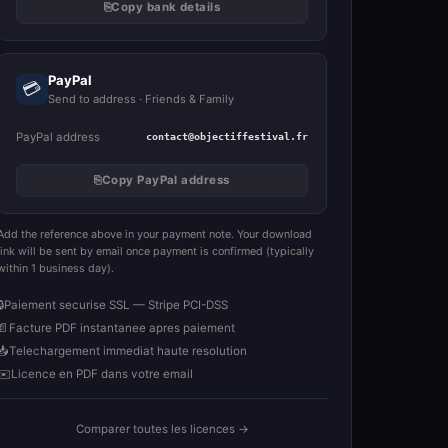
⎘
Copy bank details
PayPal
💳
Send to address · Friends & Family
PayPal address
contact@objectiffestival.fr
⎘
Copy PayPal address
Add the reference above in your payment note. Your download
link will be sent by email once payment is confirmed (typically
within 1 business day).
🔒
Paiement securise SSL — Stripe PCI-DSS
📄
Facture PDF instantanee apres paiement
📥
Telechargement immediat haute resolution
✉️
Licence en PDF dans votre email
Comparer toutes les licences →