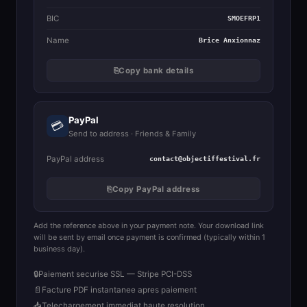
BIC
SMOEFRP1
Name
Brice Anxionnaz
⎘
Copy bank details
PayPal
💳
Send to address · Friends & Family
PayPal address
contact@objectiffestival.fr
⎘
Copy PayPal address
Add the reference above in your payment note. Your download link
will be sent by email once payment is confirmed (typically within 1
business day).
🔒
Paiement securise SSL — Stripe PCI-DSS
📄
Facture PDF instantanee apres paiement
📥
Telechargement immediat haute resolution