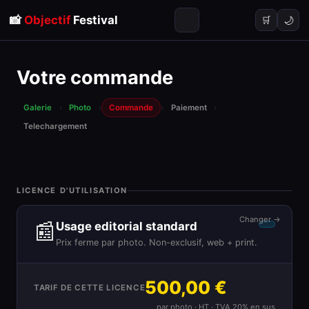
📸
Objectif
Festival
🌙
🛒
Votre commande
Galerie
›
Photo
›
Commande
›
Paiement
›
Telechargement
LICENCE D'UTILISATION
Changer →
📰
Usage editorial standard
Prix ferme par photo. Non-exclusif, web + print.
500,00 €
TARIF DE CETTE LICENCE
par photo · HT · TVA 20% en sus