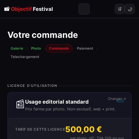
📸
Objectif
Festival
🌙
🛒
Votre commande
Galerie
›
Photo
›
Commande
›
Paiement
›
Telechargement
LICENCE D'UTILISATION
Changer →
📰
Usage editorial standard
Prix ferme par photo. Non-exclusif, web + print.
500,00 €
TARIF DE CETTE LICENCE
par photo · HT · TVA 20% en sus