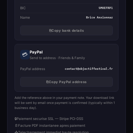
BIC
SMOEFRP1
Name
Brice Anxionnaz
⎘
Copy bank details
PayPal
💳
Send to address · Friends & Family
PayPal address
contact@objectiffestival.fr
⎘
Copy PayPal address
Add the reference above in your payment note. Your download link
will be sent by email once payment is confirmed (typically within 1
business day).
🔒
Paiement securise SSL — Stripe PCI-DSS
📄
Facture PDF instantanee apres paiement
📥
Telechargement immediat haute resolution