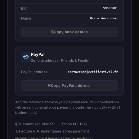
BIC
SMOEFRP1
Name
Brice Anxionnaz
⎘
Copy bank details
PayPal
💳
Send to address · Friends & Family
PayPal address
contact@objectiffestival.fr
⎘
Copy PayPal address
Add the reference above in your payment note. Your download link
will be sent by email once payment is confirmed (typically within 1
business day).
🔒
Paiement securise SSL — Stripe PCI-DSS
📄
Facture PDF instantanee apres paiement
📥
Telechargement immediat haute resolution