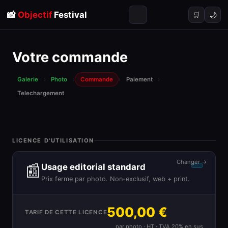
📸
Objectif
Festival
🌙
🛒
Votre commande
Galerie
›
Photo
›
Commande
›
Paiement
›
Telechargement
LICENCE D'UTILISATION
Changer →
📰
Usage editorial standard
Prix ferme par photo. Non-exclusif, web + print.
500,00 €
TARIF DE CETTE LICENCE
par photo · HT · TVA 20% en sus