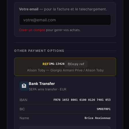
Votre email
— pour la facture et le telechargement.
Creer un compte
pour gerer vos achats.
OTHER PAYMENT OPTIONS
REF
⎘
Copy ref
IMG-13428
Alison Toby — Giorgio Armani Prive / Alison Toby
Bank Transfer
🏦
SEPA wire transfer · EUR
IBAN
FR76 1652 8001 6100 0126 7401 053
BIC
SMOEFRP1
Name
Brice Anxionnaz