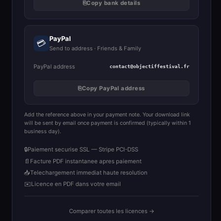
⎘
Copy bank details
PayPal
💳
Send to address · Friends & Family
PayPal address
contact@objectiffestival.fr
⎘
Copy PayPal address
Add the reference above in your payment note. Your download link
will be sent by email once payment is confirmed (typically within 1
business day).
🔒
Paiement securise SSL — Stripe PCI-DSS
📄
Facture PDF instantanee apres paiement
📥
Telechargement immediat haute resolution
✉️
Licence en PDF dans votre email
Comparer toutes les licences →