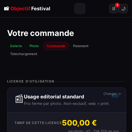
1
📸
Objectif
Festival
🌙
🛒
Votre commande
Galerie
›
Photo
›
Commande
›
Paiement
›
Telechargement
LICENCE D'UTILISATION
Changer →
📰
Usage editorial standard
Prix ferme par photo. Non-exclusif, web + print.
500,00 €
TARIF DE CETTE LICENCE
par photo · HT · TVA 20% en sus