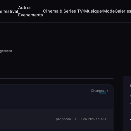
Autres
Cinema & Series TV
Musique
Mode
Galerie
m festival
▾
▾
Evenements
rgement
Changer →
par photo · HT · TVA 20% en sus