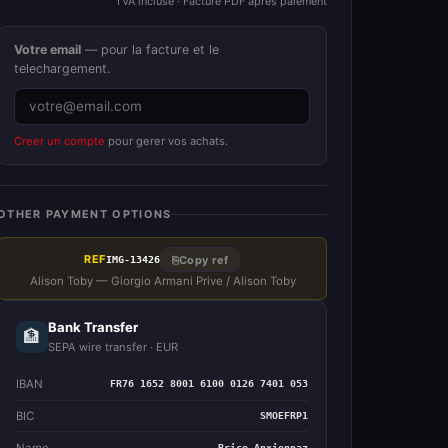
TVA incluse · Facture PDF apres paiement
Votre email
— pour la facture et le
telechargement.
Creer un compte
pour gerer vos achats.
OTHER PAYMENT OPTIONS
REF
⎘
Copy ref
IMG-13426
Alison Toby — Giorgio Armani Prive / Alison Toby
Bank Transfer
🏦
SEPA wire transfer · EUR
IBAN
FR76 1652 8001 6100 0126 7401 053
BIC
SMOEFRP1
Name
Brice Anxionnaz