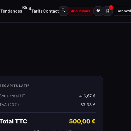
Blog
1
🔍
s
Tendances
Tarifs
Contact
♥
🛒
Pour vous
Connex
RECAPITULATIF
Sous-total HT
416,67 €
TVA (20%)
83,33 €
Total TTC
500,00 €