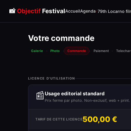
📸
Objectif
Festival
Accueil
Agenda
79th Locarno fil
Votre commande
Galerie
›
Photo
›
Commande
›
Paiement
›
Telecha
LICENCE D'UTILISATION
📰
Usage editorial standard
Prix ferme par photo. Non-exclusif, web + print.
500,00 €
TARIF DE CETTE LICENCE