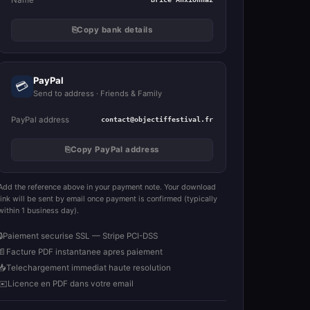
⎘
Copy bank details
PayPal
💳
Send to address · Friends & Family
PayPal address
contact@objectiffestival.fr
⎘
Copy PayPal address
Add the reference above in your payment note. Your download
link will be sent by email once payment is confirmed (typically
within 1 business day).
🔒
Paiement securise SSL — Stripe PCI-DSS
📄
Facture PDF instantanee apres paiement
📥
Telechargement immediat haute resolution
✉️
Licence en PDF dans votre email