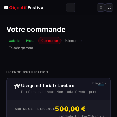
📸
Objectif
Festival
🌙
🛒
Votre commande
Galerie
›
Photo
›
Commande
›
Paiement
›
Telechargement
LICENCE D'UTILISATION
Changer →
📰
Usage editorial standard
Prix ferme par photo. Non-exclusif, web + print.
500,00 €
TARIF DE CETTE LICENCE
par photo · HT · TVA 20% en sus