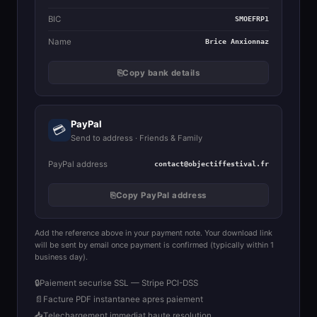
BIC
SMOEFRP1
Name
Brice Anxionnaz
⎘
Copy bank details
PayPal
💳
Send to address · Friends & Family
PayPal address
contact@objectiffestival.fr
⎘
Copy PayPal address
Add the reference above in your payment note. Your download link
will be sent by email once payment is confirmed (typically within 1
business day).
🔒
Paiement securise SSL — Stripe PCI-DSS
📄
Facture PDF instantanee apres paiement
📥
Telechargement immediat haute resolution