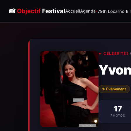
📸
Objectif
Festival
Accueil
Agenda
79th Locarno fil
← CÉLÉBRITÉS
·
Yvon
✨ Événement
17
PHOTOS