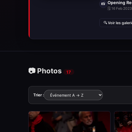
Opening Re
📸
🗓 16 Feb 2023 
🔍 Voir les galer
📷 Photos
17
Trier :