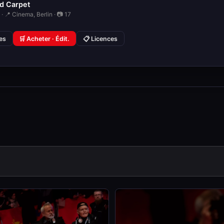
d Carpet
· 📍 Cinema, Berlin · 📷 17
ies
🛒 Acheter · Édit.
📋 Licences