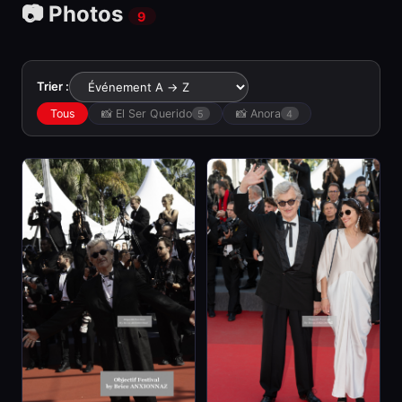
📷 Photos
9
Trier :
Tous
📸 El Ser Querido
📸 Anora
5
4