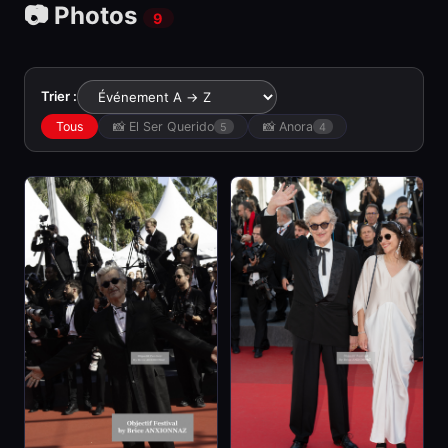
📷 Photos
9
Trier :
Tous
📸 El Ser Querido
📸 Anora
5
4