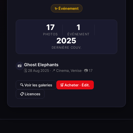
✨ Événement
17
1
PHOTOS
ÉVÉNEMENT
2025
DERNIÈRE COUV.
Ghost Elephants
📸
🗓 28 Aug 2025 · 📍 Cinema, Venise · 📷 17
🔍 Voir les galeries
🛒 Acheter · Édit.
📋 Licences