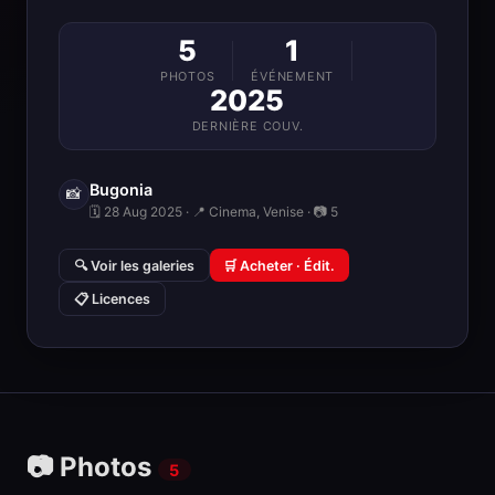
5
1
PHOTOS
ÉVÉNEMENT
2025
DERNIÈRE COUV.
Bugonia
📸
🗓 28 Aug 2025 · 📍 Cinema, Venise · 📷 5
🔍 Voir les galeries
🛒 Acheter · Édit.
📋 Licences
📷 Photos
5