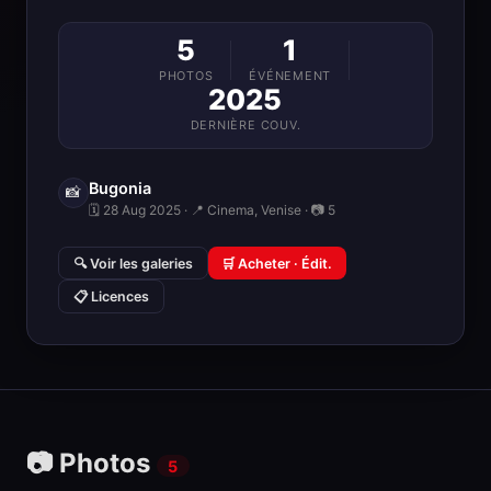
5
1
PHOTOS
ÉVÉNEMENT
2025
DERNIÈRE COUV.
Bugonia
📸
🗓 28 Aug 2025 · 📍 Cinema, Venise · 📷 5
🔍 Voir les galeries
🛒 Acheter · Édit.
📋 Licences
📷 Photos
5