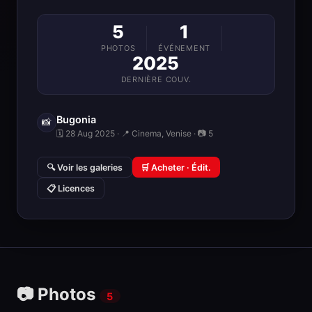
5
1
PHOTOS
ÉVÉNEMENT
2025
DERNIÈRE COUV.
Bugonia
📸
🗓 28 Aug 2025 · 📍 Cinema, Venise · 📷 5
🔍 Voir les galeries
🛒 Acheter · Édit.
📋 Licences
📷 Photos
5