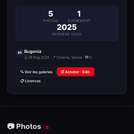
5
1
PHOTOS
ÉVÉNEMENT
2025
DERNIÈRE COUV.
Bugonia
📸
🗓 28 Aug 2025 · 📍 Cinema, Venise · 📷 5
🔍 Voir les galeries
🛒 Acheter · Édit.
📋 Licences
📷 Photos
5