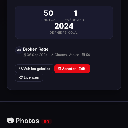
50
1
PHOTOS
ÉVÉNEMENT
2024
DERNIÈRE COUV.
Broken Rage
📸
🗓 06 Sep 2024 · 📍 Cinema, Venise · 📷 50
🔍 Voir les galeries
🛒 Acheter · Édit.
📋 Licences
📷 Photos
50