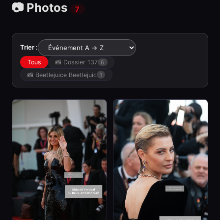
📷 Photos
7
Trier :
Tous
📸 Dossier 137
6
📸 Beetlejuice Beetlejuic
1