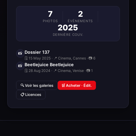
7
2
PHOTOS
ÉVÉNEMENTS
2025
DERNIÈRE COUV.
Dossier 137
📸
🗓 15 May 2025 · 📍 Cinema, Cannes · 📷 6
Beetlejuice Beetlejuice
📸
🗓 28 Aug 2024 · 📍 Cinema, Venise · 📷 1
🔍 Voir les galeries
🛒 Acheter · Édit.
📋 Licences