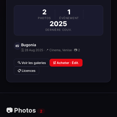
2
1
PHOTOS
ÉVÉNEMENT
2025
DERNIÈRE COUV.
Bugonia
📸
🗓 28 Aug 2025 · 📍 Cinema, Venise · 📷 2
🔍 Voir les galeries
🛒 Acheter · Édit.
📋 Licences
📷 Photos
2