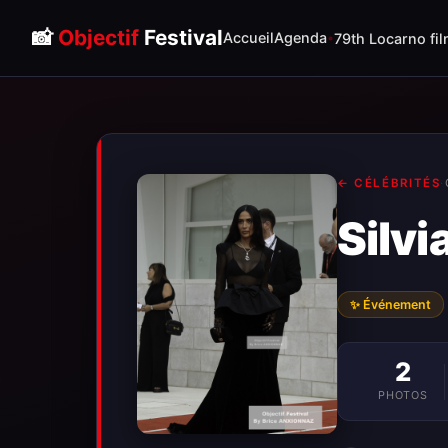
📸
Objectif
Festival
Accueil
Agenda
79th Locarno fil
← CÉLÉBRITÉS
·
Silvi
✨ Événement
2
PHOTOS