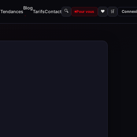
Blog
🔍
s
Tendances
Tarifs
Contact
♥
🛒
Pour vous
Connex