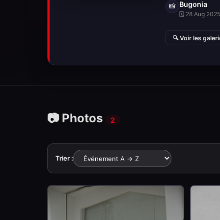
Bugonia
📸
🗓 28 Aug 2025 
🔍 Voir les galer
📷 Photos
2
Trier :