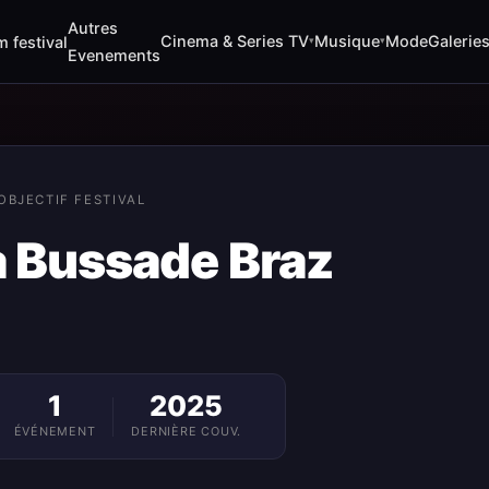
Autres
Cinema & Series TV
Musique
Mode
Galerie
m festival
▾
▾
Evenements
OBJECTIF FESTIVAL
a Bussade Braz
1
2025
ÉVÉNEMENT
DERNIÈRE COUV.