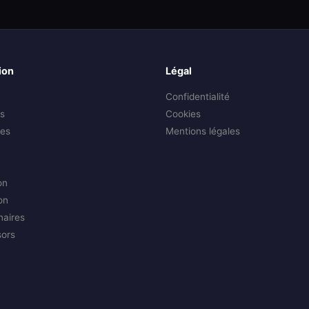
ion
Légal
Confidentialité
s
Cookies
es
Mentions légales
on
on
naires
sors