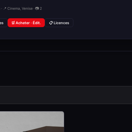
· 📍 Cinema, Venise · 📷 2
ies
🛒 Acheter · Édit.
📋 Licences