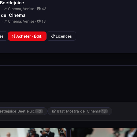
 Beetlejuice
 · 📍 Cinema, Venise · 📷 43
 del Cinema
 · 📍 Cinema, Venise · 📷 13
ies
🛒 Acheter · Édit.
📋 Licences
eetlejuice Beetlejuic
📸 81st Mostra del Cinema
43
13