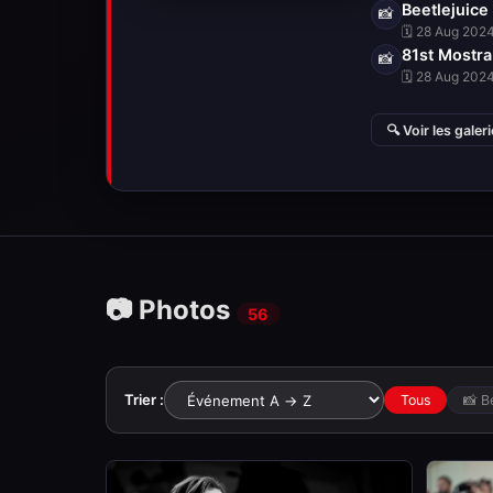
Beetlejuice
📸
🗓 28 Aug 2024
81st Mostra
📸
🗓 28 Aug 2024
🔍 Voir les galer
📷 Photos
56
Trier :
Tous
📸 B