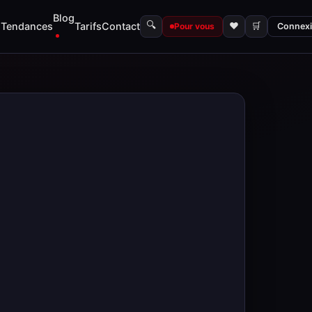
Blog
🔍
s
Tendances
Tarifs
Contact
♥
🛒
Pour vous
Connex