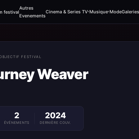
Autres
Cinema & Series TV
Musique
Mode
Galerie
m festival
▾
▾
Evenements
OBJECTIF FESTIVAL
urney Weaver
2
2024
ÉVÉNEMENTS
DERNIÈRE COUV.