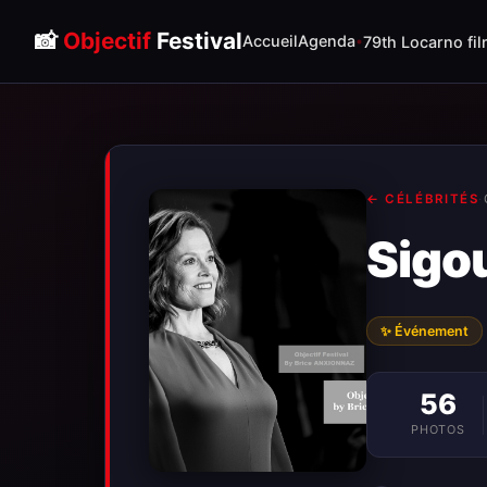
📸
Objectif
Festival
Accueil
Agenda
79th Locarno fil
← CÉLÉBRITÉS
·
Sigo
✨ Événement
56
PHOTOS