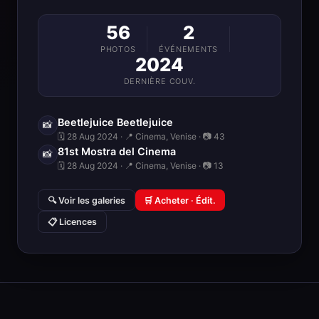
56
2
PHOTOS
ÉVÉNEMENTS
2024
DERNIÈRE COUV.
Beetlejuice Beetlejuice
📸
🗓 28 Aug 2024 · 📍 Cinema, Venise · 📷 43
81st Mostra del Cinema
📸
🗓 28 Aug 2024 · 📍 Cinema, Venise · 📷 13
🔍 Voir les galeries
🛒 Acheter · Édit.
📋 Licences