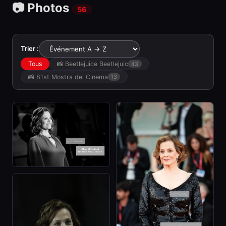
📷 Photos
56
Trier :
Tous
📸 Beetlejuice Beetlejuic
43
📸 81st Mostra del Cinema
13