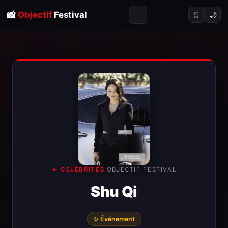
📸
Objectif
Festival
🌙
🛒
← CÉLÉBRITÉS
·
OBJECTIF FESTIVAL
Shu Qi
✨ Événement