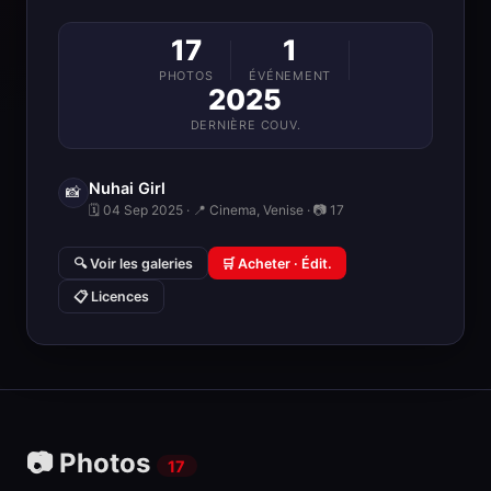
17
1
PHOTOS
ÉVÉNEMENT
2025
DERNIÈRE COUV.
Nuhai Girl
📸
🗓 04 Sep 2025 · 📍 Cinema, Venise · 📷 17
🔍 Voir les galeries
🛒 Acheter · Édit.
📋 Licences
📷 Photos
17