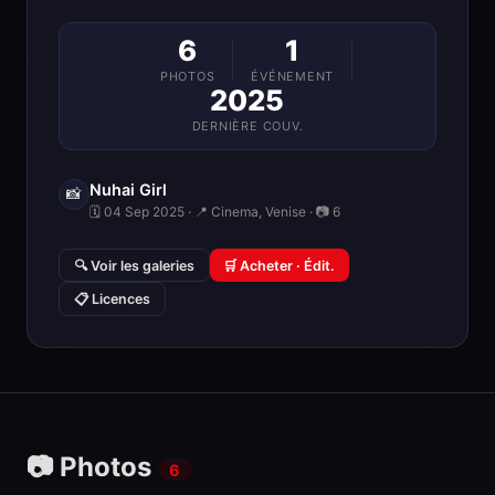
6
1
PHOTOS
ÉVÉNEMENT
2025
DERNIÈRE COUV.
Nuhai Girl
📸
🗓 04 Sep 2025 · 📍 Cinema, Venise · 📷 6
🔍 Voir les galeries
🛒 Acheter · Édit.
📋 Licences
📷 Photos
6