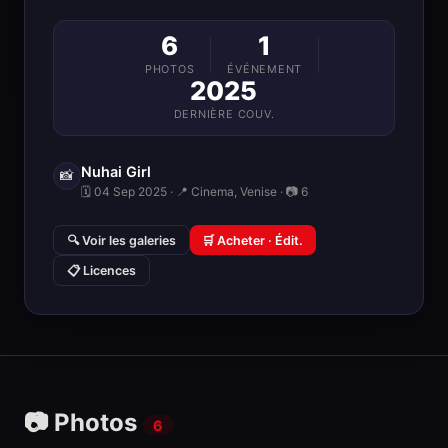
6
1
PHOTOS
ÉVÉNEMENT
2025
DERNIÈRE COUV.
Nuhai Girl
📸
🗓 04 Sep 2025 · 📍 Cinema, Venise · 📷 6
🔍 Voir les galeries
🛒 Acheter · Édit.
📋 Licences
📷 Photos
6