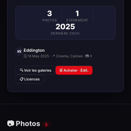
3
1
PHOTOS
ÉVÉNEMENT
2025
DERNIÈRE COUV.
Eddington
📸
🗓 16 May 2025 · 📍 Cinema, Cannes · 📷 3
🔍 Voir les galeries
🛒 Acheter · Édit.
📋 Licences
📷 Photos
3