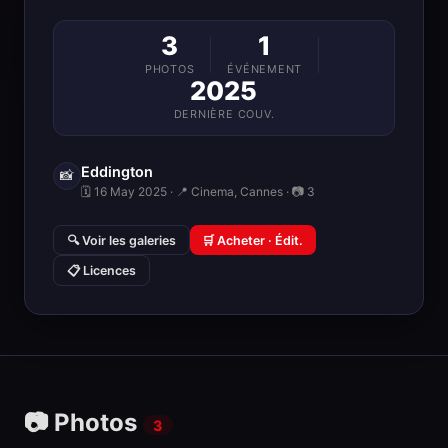
3
1
PHOTOS
ÉVÉNEMENT
2025
DERNIÈRE COUV.
Eddington
📸
🗓 16 May 2025 · 📍 Cinema, Cannes · 📷 3
🔍 Voir les galeries
🛒 Acheter · Édit.
📋 Licences
📷 Photos
3