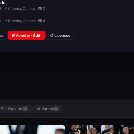
ido
 · 📍 Cinema, Cannes · 📷 3
 · 📍 Cinema, Cannes · 📷 4
ies
🛒 Acheter · Édit.
📋 Licences
l Ser Querido
📸 Karma
3
4