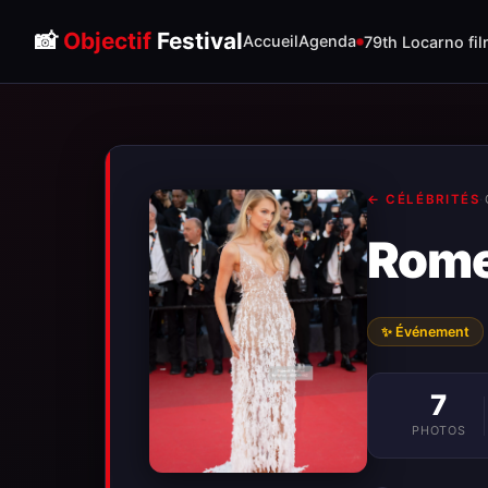
📸
Objectif
Festival
Accueil
Agenda
79th Locarno fil
← CÉLÉBRITÉS
·
Rome
✨ Événement
7
PHOTOS