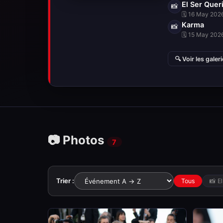
El Ser Quer
📸
🗓 16 May 2026
Karma
📸
🗓 15 May 2026
🔍 Voir les galer
📷 Photos
7
Trier :
Tous
📸 E