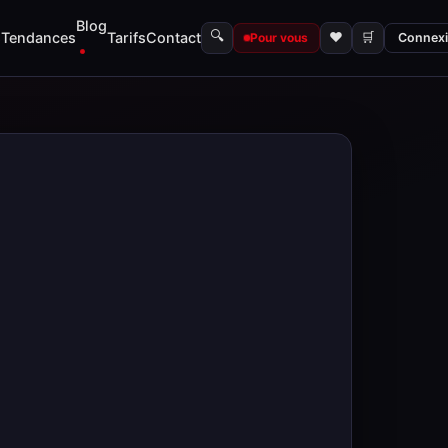
Blog
🔍
s
Tendances
Tarifs
Contact
♥
🛒
Pour vous
Connex