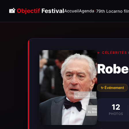
📸
Objectif
Festival
Accueil
Agenda
79th Locarno fil
← CÉLÉBRITÉS
·
Rober
✨ Événement
12
PHOTOS