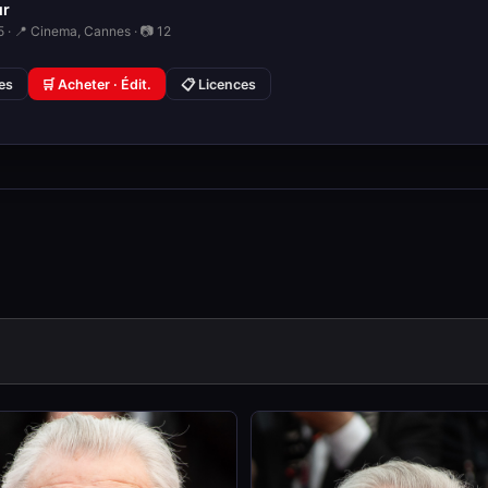
ur
 · 📍 Cinema, Cannes · 📷 12
ies
🛒 Acheter · Édit.
📋 Licences