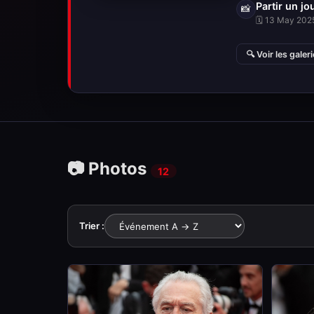
Partir un jo
📸
🗓 13 May 2025
🔍 Voir les galer
📷 Photos
12
Trier :