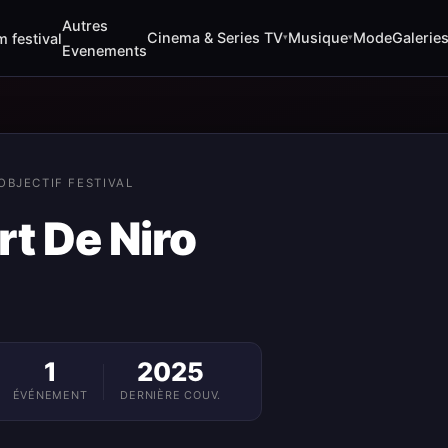
Autres
Cinema & Series TV
Musique
Mode
Galerie
m festival
▾
▾
Evenements
OBJECTIF FESTIVAL
t De Niro
1
2025
ÉVÉNEMENT
DERNIÈRE COUV.