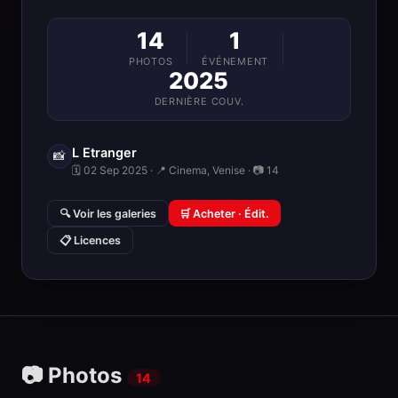
14
1
PHOTOS
ÉVÉNEMENT
2025
DERNIÈRE COUV.
L Etranger
📸
🗓 02 Sep 2025 · 📍 Cinema, Venise · 📷 14
🔍 Voir les galeries
🛒 Acheter · Édit.
📋 Licences
📷 Photos
14