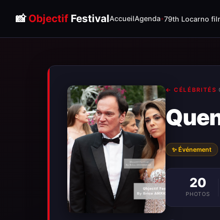
📸
Objectif
Festival
Accueil
Agenda
79th Locarno fil
← CÉLÉBRITÉS
·
Quen
✨ Événement
20
PHOTOS