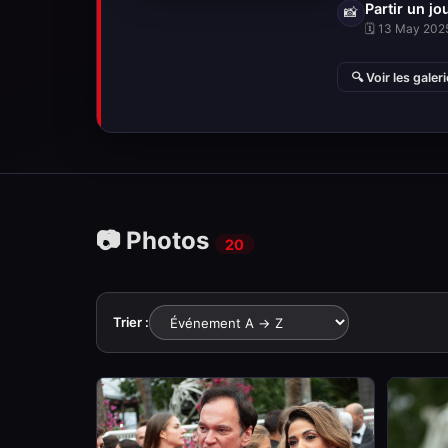
Partir un jo
📸
🗓 13 May 2025
🔍 Voir les galer
📷 Photos
20
Trier :