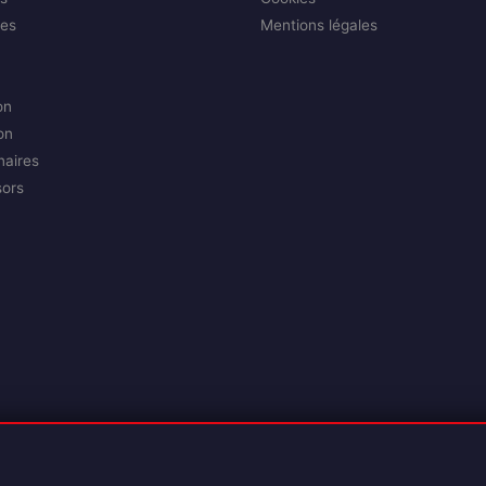
es
Mentions légales
on
on
naires
sors
Reproduction interdite sans autorisation.