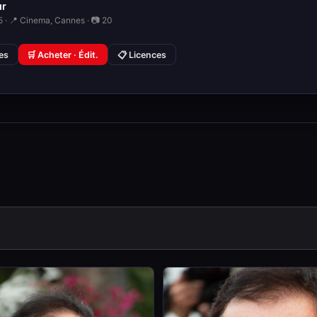
ur
 · 📍 Cinema, Cannes · 📷 20
ies
🛒 Acheter · Édit.
📋 Licences