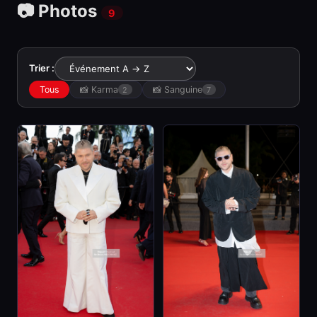
📷 Photos
9
Trier :
Tous
📸 Karma
📸 Sanguine
2
7