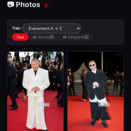
📷 Photos
9
Trier :
Tous
📸 Karma
📸 Sanguine
2
7