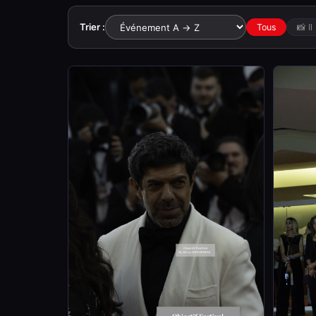
Trier :
Tous
📸 I