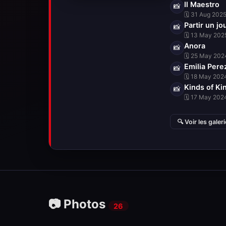
Il Maestro
📸
🗓 31 Aug 2025 
Partir un jo
📸
🗓 13 May 2025
Anora
📸
🗓 25 May 2024
Emilia Pere
📸
🗓 18 May 2024
Kinds of Ki
📸
🗓 17 May 2024
🔍 Voir les galer
📷 Photos
26