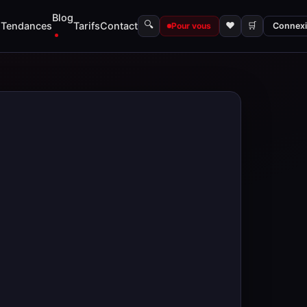
Blog
🔍
s
Tendances
Tarifs
Contact
♥
🛒
Pour vous
Connex