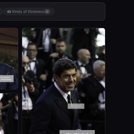
📸 Kinds of Kindness
6