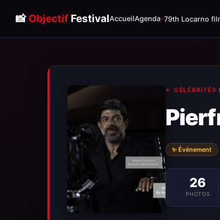
📸
Objectif
Festival
Accueil
Agenda
79th Locarno fil
← CÉLÉBRITÉS
·
Pier
✨ Événement
26
PHOTOS