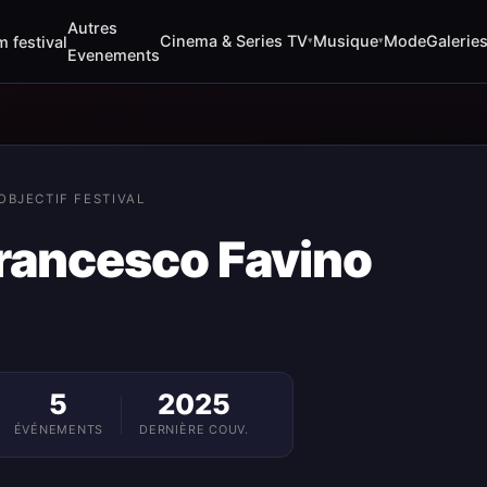
Autres
Cinema & Series TV
Musique
Mode
Galerie
m festival
▾
▾
Evenements
OBJECTIF FESTIVAL
francesco Favino
5
2025
ÉVÉNEMENTS
DERNIÈRE COUV.