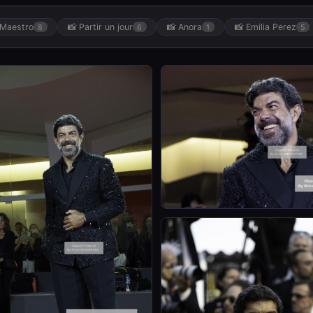
l Maestro
📸 Partir un jour
📸 Anora
📸 Emilia Perez
8
6
1
5