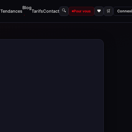
Blog
🔍
s
Tendances
Tarifs
Contact
♥
🛒
Pour vous
Connex