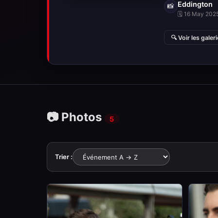
Eddington
📸
🗓 16 May 2025
🔍 Voir les galer
📷 Photos
5
Trier :