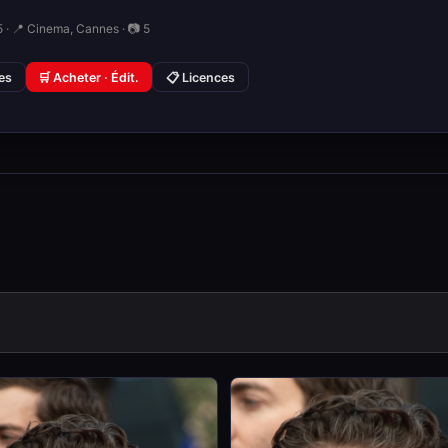
 · 📍 Cinema, Cannes · 📷 5
ies
🛒 Acheter · Édit.
📋 Licences