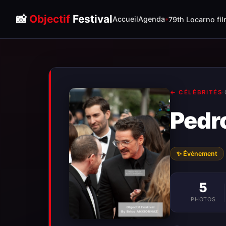
📸
Objectif
Festival
Accueil
Agenda
79th Locarno fil
← CÉLÉBRITÉS
·
Pedr
✨ Événement
5
PHOTOS