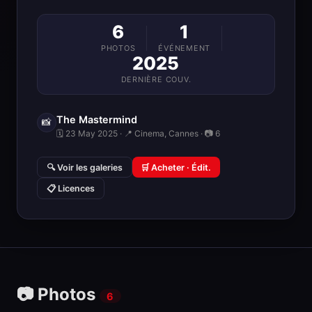
6
1
PHOTOS
ÉVÉNEMENT
2025
DERNIÈRE COUV.
The Mastermind
📸
🗓 23 May 2025 · 📍 Cinema, Cannes · 📷 6
🔍 Voir les galeries
🛒 Acheter · Édit.
📋 Licences
📷 Photos
6