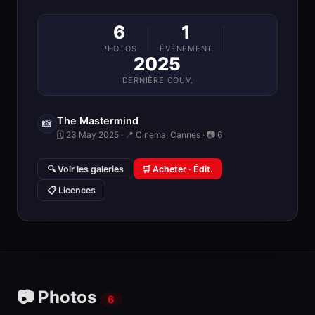
6
1
PHOTOS
ÉVÉNEMENT
2025
DERNIÈRE COUV.
The Mastermind
📸
🗓 23 May 2025 · 📍 Cinema, Cannes · 📷 6
🔍 Voir les galeries
🛒 Acheter · Édit.
📋 Licences
📷 Photos
6