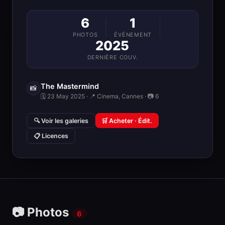
6
1
PHOTOS
ÉVÉNEMENT
2025
DERNIÈRE COUV.
The Mastermind
📸
🗓 23 May 2025 · 📍 Cinema, Cannes · 📷 6
🔍 Voir les galeries
🛒 Acheter · Édit.
📋 Licences
📷 Photos
6