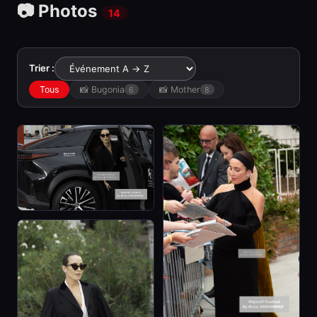
📷 Photos
14
Trier :
Tous
📸 Bugonia
📸 Mother
6
8