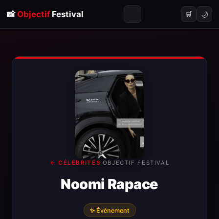
📸
Objectif
Festival
🌙
🛒
← CÉLÉBRITÉS
·
OBJECTIF FESTIVAL
Noomi Rapace
✨ Événement