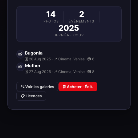
14
2
PHOTOS
ÉVÉNEMENTS
2025
DERNIÈRE COUV.
Bugonia
📸
🗓 28 Aug 2025 · 📍 Cinema, Venise · 📷 6
Mother
📸
🗓 27 Aug 2025 · 📍 Cinema, Venise · 📷 8
🔍 Voir les galeries
🛒 Acheter · Édit.
📋 Licences