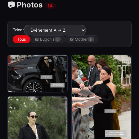
📷 Photos
14
Trier :
Tous
📸 Bugonia
📸 Mother
6
8