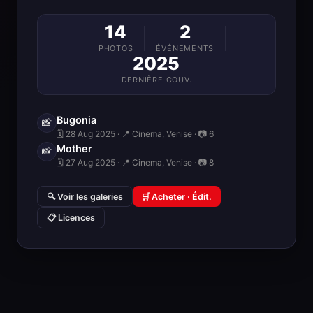
14
2
PHOTOS
ÉVÉNEMENTS
2025
DERNIÈRE COUV.
Bugonia
📸
🗓 28 Aug 2025 · 📍 Cinema, Venise · 📷 6
Mother
📸
🗓 27 Aug 2025 · 📍 Cinema, Venise · 📷 8
🔍 Voir les galeries
🛒 Acheter · Édit.
📋 Licences