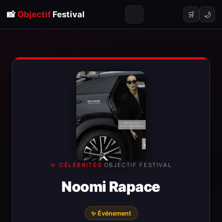
📸
Objectif
Festival
🌙
🛒
← CÉLÉBRITÉS
·
OBJECTIF FESTIVAL
Noomi Rapace
✨ Événement