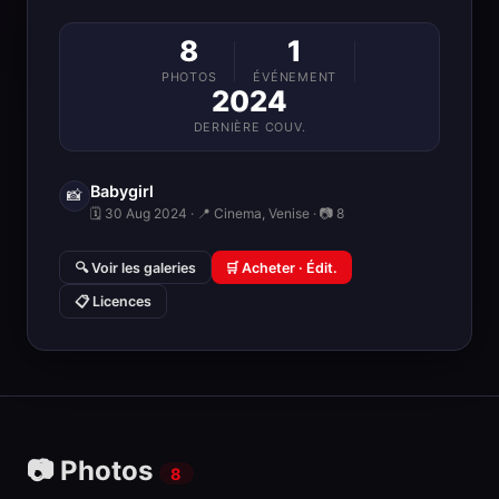
8
1
PHOTOS
ÉVÉNEMENT
2024
DERNIÈRE COUV.
Babygirl
📸
🗓 30 Aug 2024 · 📍 Cinema, Venise · 📷 8
🔍 Voir les galeries
🛒 Acheter · Édit.
📋 Licences
📷 Photos
8