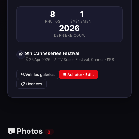
8
1
PHOTOS
ÉVÉNEMENT
2026
DERNIÈRE COUV.
9th Canneseries Festival
📸
🗓 25 Apr 2026 · 📍 TV Series Festival, Cannes · 📷 8
🔍 Voir les galeries
🛒 Acheter · Édit.
📋 Licences
📷 Photos
8