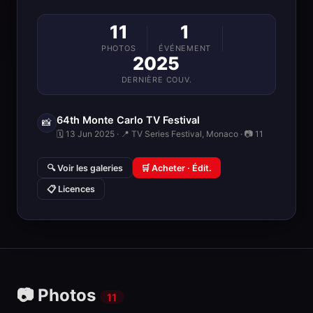
11
1
PHOTOS
ÉVÉNEMENT
2025
DERNIÈRE COUV.
64th Monte Carlo TV Festival
📸
🗓 13 Jun 2025 · 📍 TV Series Festival, Monaco · 📷 11
🔍 Voir les galeries
🛒 Acheter · Édit.
📋 Licences
📷 Photos
11