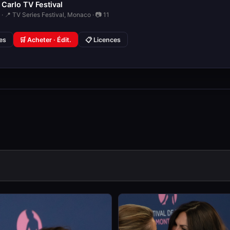
Carlo TV Festival
· 📍 TV Series Festival, Monaco · 📷 11
ies
🛒 Acheter · Édit.
📋 Licences