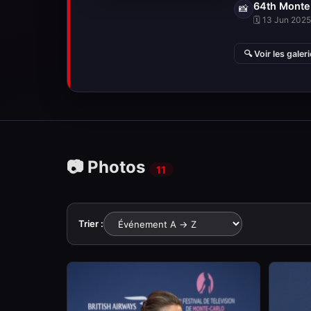
64th Monte 
📸
🗓 13 Jun 2025 
🔍 Voir les galer
📷 Photos
11
Trier :