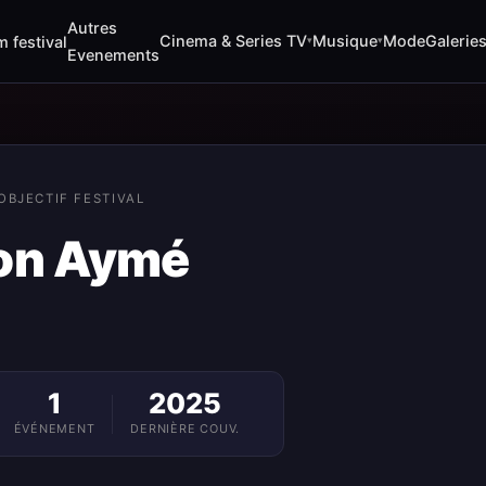
Autres
Cinema & Series TV
Musique
Mode
Galerie
m festival
▾
▾
Evenements
OBJECTIF FESTIVAL
on Aymé
1
2025
ÉVÉNEMENT
DERNIÈRE COUV.