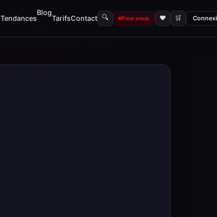
Blog
🔍
s
Tendances
Tarifs
Contact
♥
🛒
Pour vous
Connex