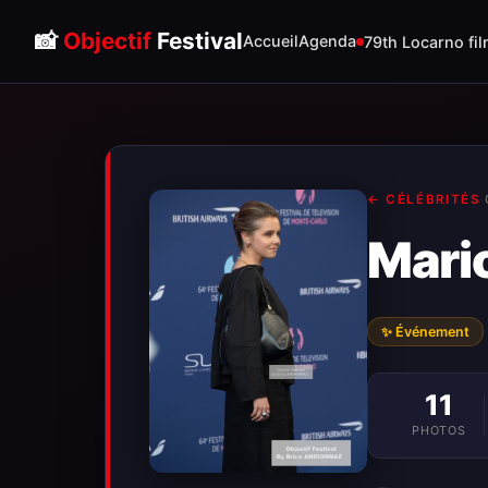
📸
Objectif
Festival
Accueil
Agenda
79th Locarno fil
← CÉLÉBRITÉS
·
Mari
✨ Événement
11
PHOTOS