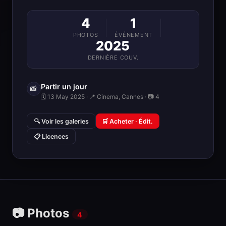
4
1
PHOTOS
ÉVÉNEMENT
2025
DERNIÈRE COUV.
Partir un jour
📸
🗓 13 May 2025 · 📍 Cinema, Cannes · 📷 4
🔍 Voir les galeries
🛒 Acheter · Édit.
📋 Licences
📷 Photos
4