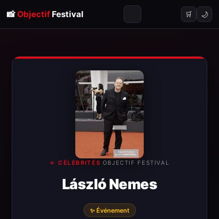
📸
Objectif
Festival
🌙
🛒
← CÉLÉBRITÉS
·
OBJECTIF FESTIVAL
László Nemes
✨ Événement