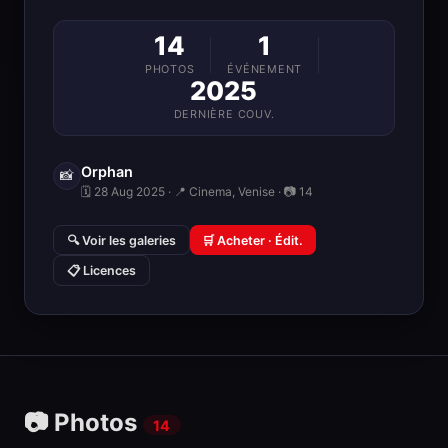
14
1
PHOTOS
ÉVÉNEMENT
2025
DERNIÈRE COUV.
Orphan
📸
🗓 28 Aug 2025 · 📍 Cinema, Venise · 📷 14
🔍 Voir les galeries
🛒 Acheter · Édit.
📋 Licences
📷 Photos
14