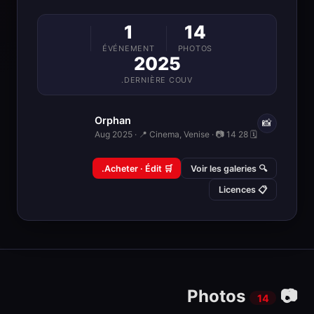
1
14
ÉVÉNEMENT
PHOTOS
2025
DERNIÈRE COUV.
Orphan
📸
🗓 28 Aug 2025 · 📍 Cinema, Venise · 📷 14
🛒 Acheter · Édit.
🔍 Voir les galeries
📋 Licences
📷 Photos
14