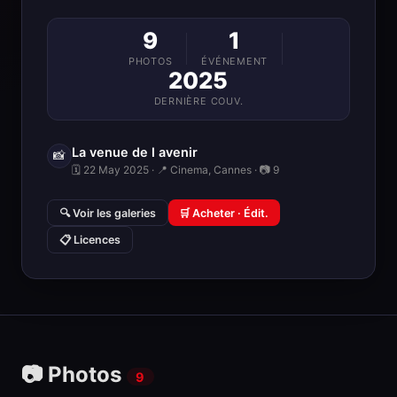
9
1
PHOTOS
ÉVÉNEMENT
2025
DERNIÈRE COUV.
La venue de l avenir
📸
🗓 22 May 2025 · 📍 Cinema, Cannes · 📷 9
🔍 Voir les galeries
🛒 Acheter · Édit.
📋 Licences
📷 Photos
9