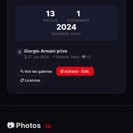
13
1
PHOTOS
ÉVÉNEMENT
2024
DERNIÈRE COUV.
Giorgio Armani prive
👗
🗓 27 Jun 2024 · 📍 Fashion, Paris · 📷 13
🔍 Voir les galeries
🛒 Acheter · Édit.
📋 Licences
📷 Photos
13